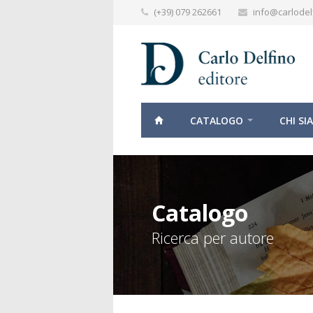
(+39) 079 262661
info@carlodelf
CATALOGO
CHI SI
Catalogo
Ricerca per autore