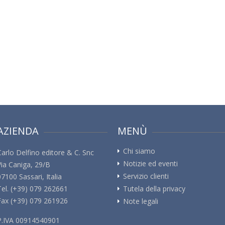
AZIENDA
MENÙ
Chi siamo
Carlo Delfino editore & C. Snc
Notizie ed eventi
Via Caniga, 29/B
Servizio clienti
07100 Sassari, Italia
Tel. (+39) 079 262661
Tutela della privacy
Fax (+39) 079 261926
Note legali
P.IVA 00914540901