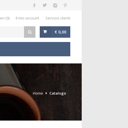
eri (0)
Il mio account
Servizio clienti
€ 0,00
I
Home
Catalogo