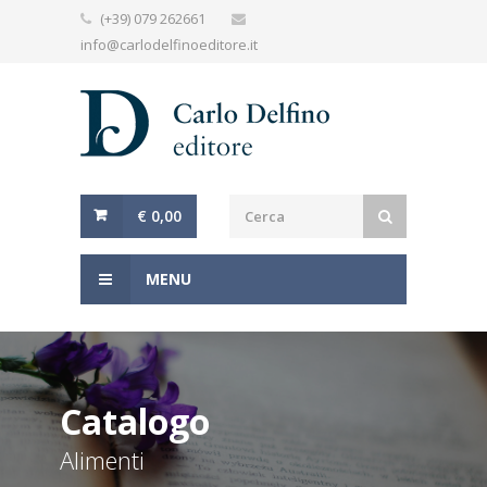
(+39) 079 262661
info@carlodelfinoeditore.it
€ 0,00
MENU
Catalogo
Alimenti