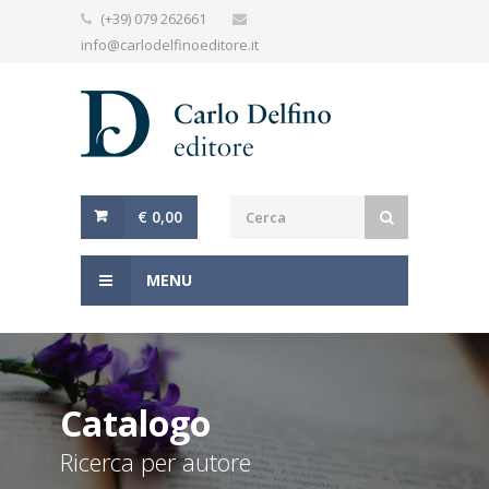
(+39) 079 262661
info@carlodelfinoeditore.it
€ 0,00
MENU
Catalogo
Ricerca per autore