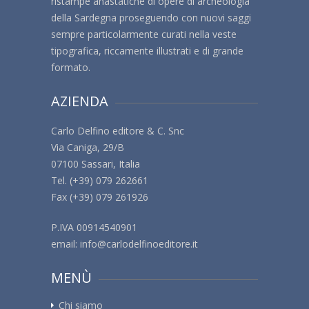
ristampe anastatiche di opere di archeologia
della Sardegna proseguendo con nuovi saggi
sempre particolarmente curati nella veste
tipografica, riccamente illustrati e di grande
formato.
AZIENDA
Carlo Delfino editore & C. Snc
Via Caniga, 29/B
07100 Sassari, Italia
Tel. (+39) 079 262661
Fax (+39) 079 261926
P.IVA 00914540901
email:
info@carlodelfinoeditore.it
MENÙ
Chi siamo