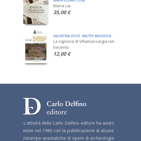
MARIA ELVIRA CIUSA
Maria Lai
35,00 €
VALENTINA DESSÌ
,
WALTER MASSIDDA
La signoria di Villamassargia nel
trecento
12,00 €
L'attività della Carlo Delfino editore ha avuto
inizio nel 1980 con la pubblicazione di alcune
ristampe anastatiche di opere di archeologia